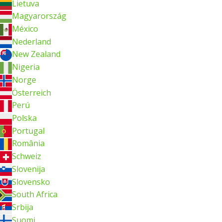
Lietuva
Magyarország
México
Nederland
New Zealand
Nigeria
Norge
Österreich
Perú
Polska
Portugal
România
Schweiz
Slovenija
Slovensko
South Africa
Srbija
Suomi