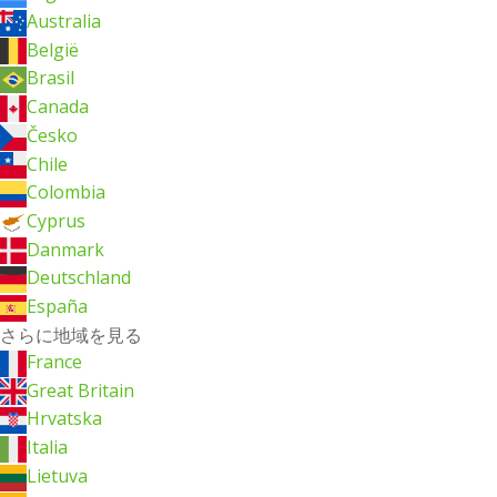
Australia
België
Brasil
Canada
Česko
Chile
Colombia
Cyprus
Danmark
Deutschland
España
さらに地域を見る
France
Great Britain
Hrvatska
Italia
Lietuva