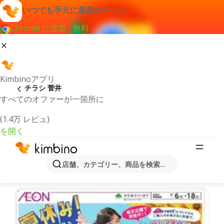
いつでも手元に最新のチラシ
Chrome に追加 - 無料
Kimbinoアプリ
チラシ 菅井
すべてのオファーが一箇所に
(1.4万 レビュ)
を開く
最新のチラシとオファー菅井
店舗、カテゴリー、商品を検索...
最新で人気のあるオファーを選択致しました