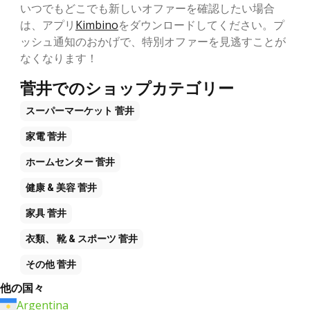
いつでもどこでも新しいオファーを確認したい場合
は、アプリ
Kimbino
をダウンロードしてください。プ
ッシュ通知のおかげで、特別オファーを見逃すことが
なくなります！
菅井でのショップカテゴリー
スーパーマーケット
菅井
家電
菅井
ホームセンター
菅井
健康 & 美容
菅井
家具
菅井
衣類、 靴 & スポーツ
菅井
その他
菅井
他の国々
Argentina