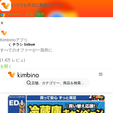
いつでも手元に最新のチラシ
Chrome に追加 - 無料
Kimbinoアプリ
チラシ Sobue
すべてのオファーが一箇所に
(1.4万 レビュ)
を開く
最新のチラシとオファーSobue
店舗、カテゴリー、商品を検索...
最新で人気のあるオファーを選択致しました