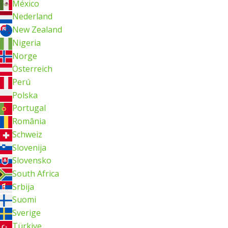
México
Nederland
New Zealand
Nigeria
Norge
Österreich
Perú
Polska
Portugal
România
Schweiz
Slovenija
Slovensko
South Africa
Srbija
Suomi
Sverige
Türkiye