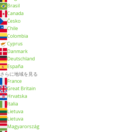
Brasil
Canada
Česko
Chile
Colombia
Cyprus
Danmark
Deutschland
España
さらに地域を見る
France
Great Britain
Hrvatska
Italia
Lietuva
Lietuva
Magyarország