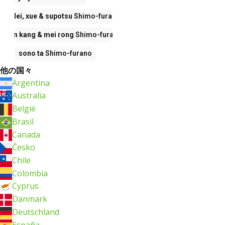
yi lei, xue & supotsu
Shimo-furano
jian kang & mei rong
Shimo-furano
sono ta
Shimo-furano
他の国々
Argentina
Australia
België
Brasil
Canada
Česko
Chile
Colombia
Cyprus
Danmark
Deutschland
España