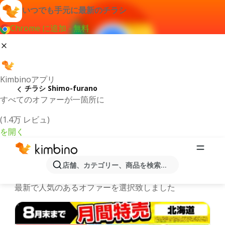
いつでも手元に最新のチラシ
Chrome に追加 - 無料
Kimbinoアプリ
チラシ Shimo-furano
すべてのオファーが一箇所に
(1.4万 レビュ)
を開く
最新のチラシとオファーShimo-
店舗、カテゴリー、商品を検索...
furano
最新で人気のあるオファーを選択致しました