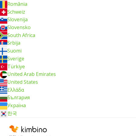
România
Schweiz
Slovenija
Slovensko
South Africa
Srbija
Suomi
Sverige
Türkiye
United Arab Emirates
United States
Ελλάδα
България
Україна
한국