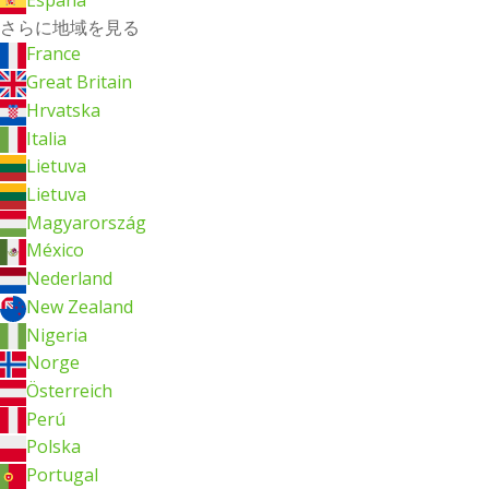
さらに地域を見る
France
Great Britain
Hrvatska
Italia
Lietuva
Lietuva
Magyarország
México
Nederland
New Zealand
Nigeria
Norge
Österreich
Perú
Polska
Portugal