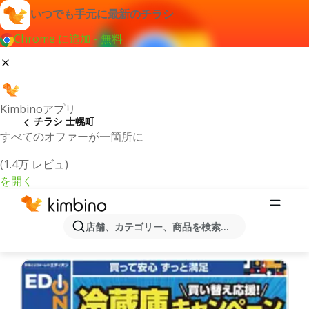
いつでも手元に最新のチラシ
Chrome に追加 - 無料
Kimbinoアプリ
チラシ 士幌町
すべてのオファーが一箇所に
(1.4万 レビュ)
を開く
最新のチラシとオファー士幌町
店舗、カテゴリー、商品を検索...
最新で人気のあるオファーを選択致しました