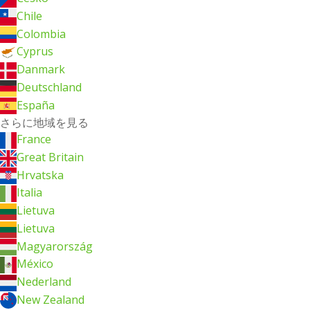
Chile
Colombia
Cyprus
Danmark
Deutschland
España
さらに地域を見る
France
Great Britain
Hrvatska
Italia
Lietuva
Lietuva
Magyarország
México
Nederland
New Zealand