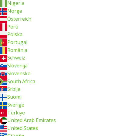
Nigeria
Norge
Österreich
Perú
Polska
Portugal
România
Schweiz
Slovenija
Slovensko
South Africa
Srbija
Suomi
Sverige
Türkiye
United Arab Emirates
United States
Ελλάδα