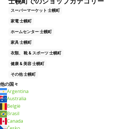
士幌町でのショップカテゴリー
スーパーマーケット
士幌町
家電
士幌町
ホームセンター
士幌町
家具
士幌町
衣類、 靴 & スポーツ
士幌町
健康 & 美容
士幌町
その他
士幌町
他の国々
Argentina
Australia
België
Brasil
Canada
Česko