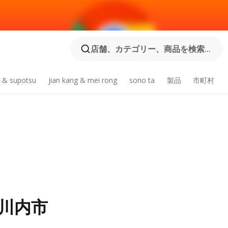
店舗、カテゴリー、商品を検索...
ue & supotsu
jian kang & mei rong
sono ta
製品
市町村
川内市