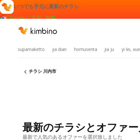
いつでも手元に最新のチラシ
Chrome に追加 - 無料
supamaketto
jia dian
homusenta
jia ju
yi lei, x
チラシ 川内市
最新のチラシとオファー
最新で人気のあるオファーを選択致しました