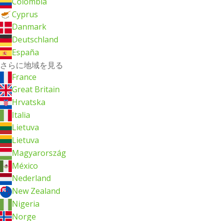
Colombia
Cyprus
Danmark
Deutschland
España
さらに地域を見る
France
Great Britain
Hrvatska
Italia
Lietuva
Lietuva
Magyarország
México
Nederland
New Zealand
Nigeria
Norge