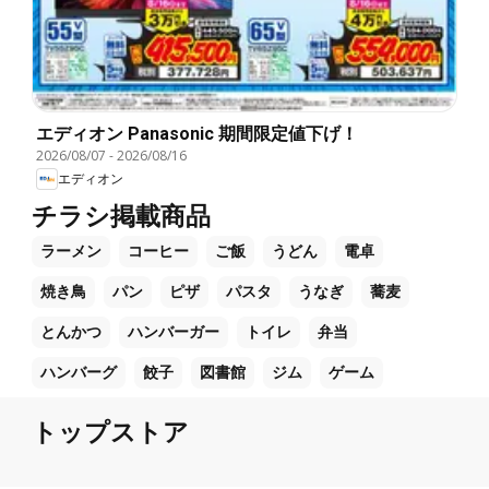
エディオン Panasonic 期間限定値下げ！
2026/08/07
-
2026/08/16
エディオン
チラシ掲載商品
ラーメン
コーヒー
ご飯
うどん
電卓
焼き鳥
パン
ピザ
パスタ
うなぎ
蕎麦
とんかつ
ハンバーガー
トイレ
弁当
ハンバーグ
餃子
図書館
ジム
ゲーム
トップストア