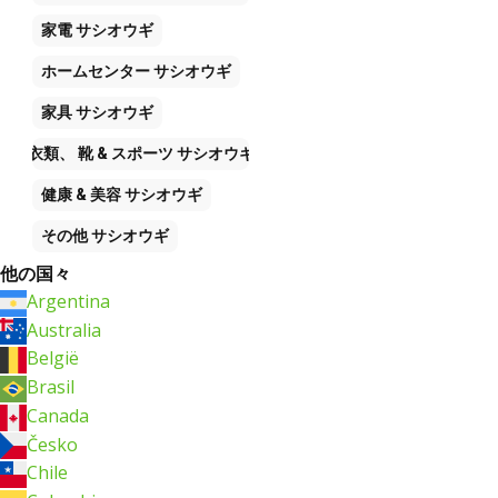
家電
サシオウギ
ホームセンター
サシオウギ
家具
サシオウギ
衣類、 靴 & スポーツ
サシオウギ
健康 & 美容
サシオウギ
その他
サシオウギ
他の国々
Argentina
Australia
België
Brasil
Canada
Česko
Chile