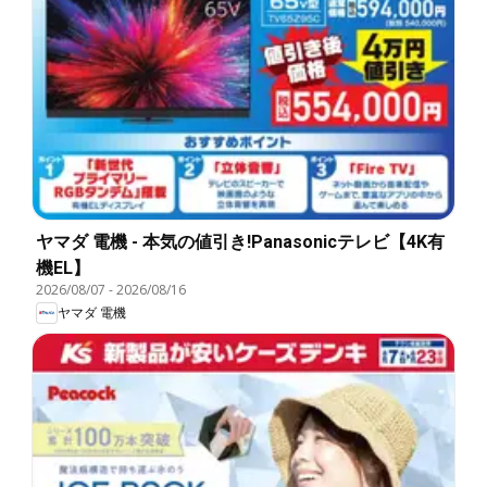
ヤマダ 電機 - 本気の値引き!Panasonicテレビ【4K有
機EL】
2026/08/07
-
2026/08/16
ヤマダ 電機