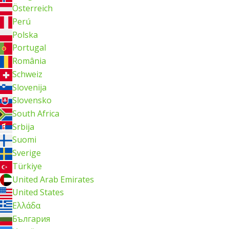
Österreich
Perú
Polska
Portugal
România
Schweiz
Slovenija
Slovensko
South Africa
Srbija
Suomi
Sverige
Türkiye
United Arab Emirates
United States
Ελλάδα
България