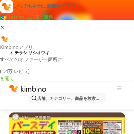
いつでも手元に最新のチラシ
Chrome に追加 - 無料
Kimbinoアプリ
チラシ サシオウギ
すべてのオファーが一箇所に
(1.4万 レビュ)
を開く
最新のチラシとオファーサシオウギ
店舗、カテゴリー、商品を検索...
最新で人気のあるオファーを選択致しました