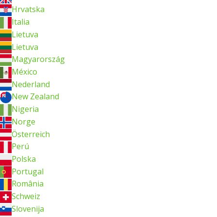
Hrvatska
Italia
Lietuva
Lietuva
Magyarország
México
Nederland
New Zealand
Nigeria
Norge
Österreich
Perú
Polska
Portugal
România
Schweiz
Slovenija