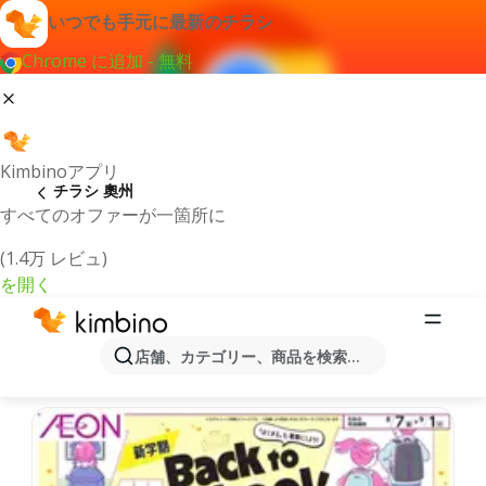
いつでも手元に最新のチラシ
Chrome に追加 - 無料
Kimbinoアプリ
チラシ 奧州
すべてのオファーが一箇所に
(1.4万 レビュ)
を開く
最新のチラシとオファー奧州
店舗、カテゴリー、商品を検索...
最新で人気のあるオファーを選択致しました