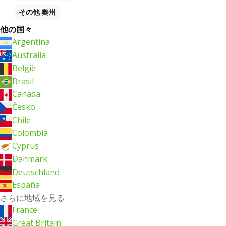
その他
奧州
他の国々
Argentina
Australia
België
Brasil
Canada
Česko
Chile
Colombia
Cyprus
Danmark
Deutschland
España
さらに地域を見る
France
Great Britain