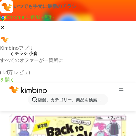
いつでも手元に最新のチラシ
Chrome に追加 - 無料
Kimbinoアプリ
チラシ 小倉
すべてのオファーが一箇所に
(1.4万 レビュ)
を開く
最新のチラシとオファー小倉
店舗、カテゴリー、商品を検索...
最新で人気のあるオファーを選択致しました