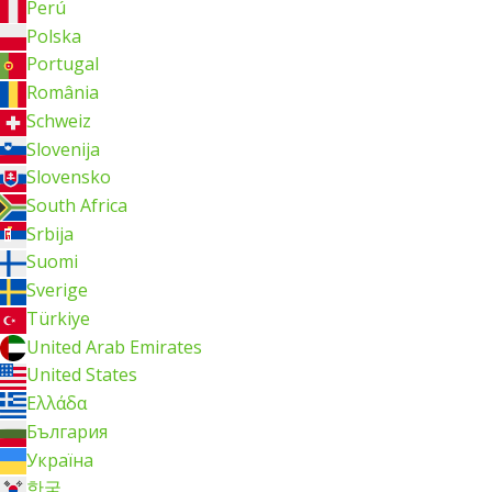
Perú
Polska
Portugal
România
Schweiz
Slovenija
Slovensko
South Africa
Srbija
Suomi
Sverige
Türkiye
United Arab Emirates
United States
Ελλάδα
България
Україна
한국