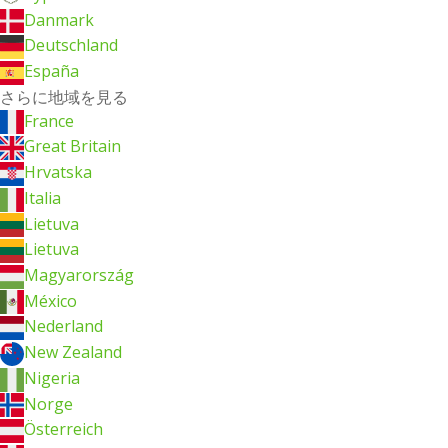
Danmark
Deutschland
España
さらに地域を見る
France
Great Britain
Hrvatska
Italia
Lietuva
Lietuva
Magyarország
México
Nederland
New Zealand
Nigeria
Norge
Österreich