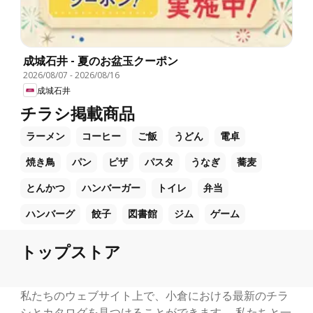
成城石井 - 夏のお盆玉クーポン
2026/08/07
-
2026/08/16
成城石井
チラシ掲載商品
ラーメン
コーヒー
ご飯
うどん
電卓
焼き鳥
パン
ピザ
パスタ
うなぎ
蕎麦
とんかつ
ハンバーガー
トイレ
弁当
ハンバーグ
餃子
図書館
ジム
ゲーム
トップストア
私たちのウェブサイト上で、小倉における最新のチラ
シとカタログを見つけることができます。 私たちと一