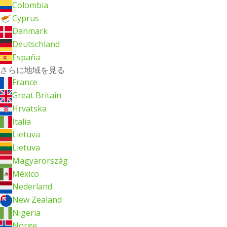
Colombia
Cyprus
Danmark
Deutschland
España
さらに地域を見る
France
Great Britain
Hrvatska
Italia
Lietuva
Lietuva
Magyarország
México
Nederland
New Zealand
Nigeria
Norge