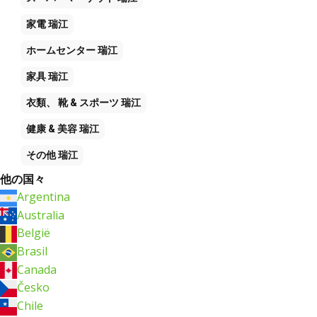
家電
瑞江
ホームセンター
瑞江
家具
瑞江
衣類、 靴 & スポーツ
瑞江
健康 & 美容
瑞江
その他
瑞江
他の国々
Argentina
Australia
België
Brasil
Canada
Česko
Chile