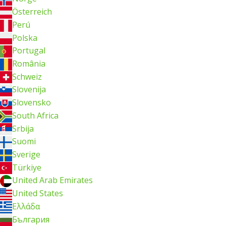
Österreich
Perú
Polska
Portugal
România
Schweiz
Slovenija
Slovensko
South Africa
Srbija
Suomi
Sverige
Türkiye
United Arab Emirates
United States
Ελλάδα
България