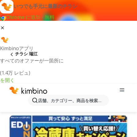
いつでも手元に最新のチラシ
Chrome に追加 - 無料
Kimbinoアプリ
チラシ 瑞江
すべてのオファーが一箇所に
(1.4万 レビュ)
を開く
最新のチラシとオファー瑞江
店舗、カテゴリー、商品を検索...
最新で人気のあるオファーを選択致しました