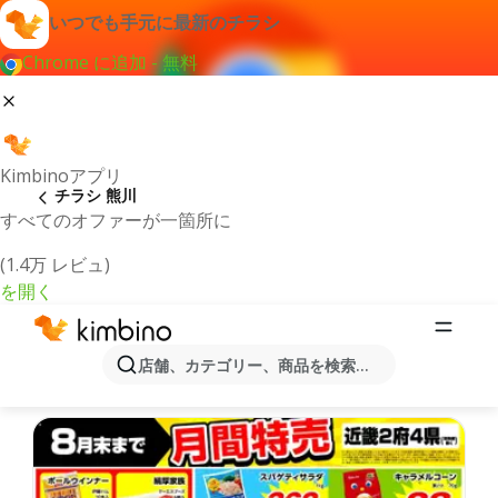
いつでも手元に最新のチラシ
Chrome に追加 - 無料
Kimbinoアプリ
チラシ 熊川
すべてのオファーが一箇所に
(1.4万 レビュ)
を開く
最新のチラシとオファー熊川
店舗、カテゴリー、商品を検索...
最新で人気のあるオファーを選択致しました