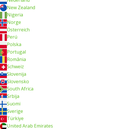
New Zealand
Nigeria
Norge
Österreich
Perú
Polska
Portugal
România
Schweiz
Slovenija
Slovensko
South Africa
Srbija
Suomi
Sverige
Türkiye
United Arab Emirates