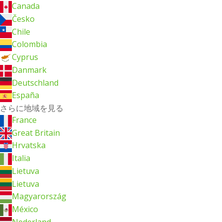
Canada
Česko
Chile
Colombia
Cyprus
Danmark
Deutschland
España
さらに地域を見る
France
Great Britain
Hrvatska
Italia
Lietuva
Lietuva
Magyarország
México
Nederland