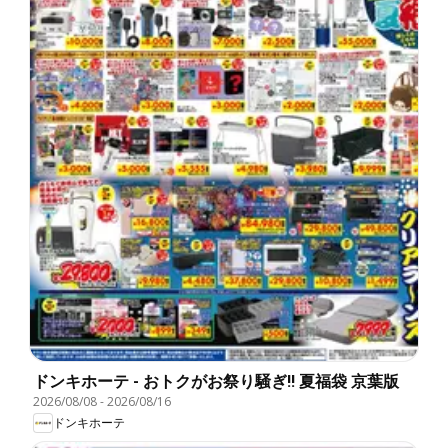
ドンキホーテ - おトクがお祭り騒ぎ!! 夏福袋 京葉版
2026/08/08
-
2026/08/16
ドンキホーテ