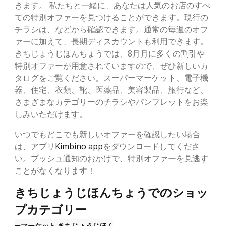
きます。 私たちと一緒に、あなたは人気のお店のすべ
ての特別オファーを見つけることができます。現行の
チラシは、などから確認できます。通常の毎週のオフ
ァーに加えて、長期ディスカウントも利用できます。
きちじょうじほんちょうでは、8月月に多くの割引や
特別オファーが用意されていますので、ぜひ新しいカ
タログをご覧ください。スーパーマーケット、電子機
器、住宅、衣類、靴、医薬品、美容製品、旅行など、
さまざまなカテゴリーのチラシやパンフレットをお楽
しみいただけます。
いつでもどこでも新しいオファーを確認したい場合
は、アプリ
Kimbino app
をダウンロードしてくださ
い。プッシュ通知のおかげで、特別オファーを見逃す
ことがなくなります！
きちじょうじほんちょうでのショッ
プカテゴリー
ーパーマーケット
きちじょうじほんちょう