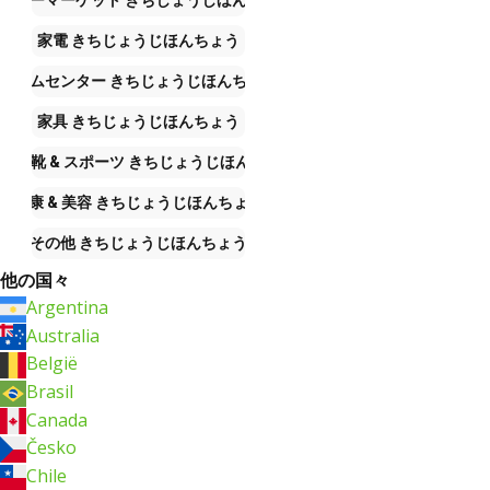
家電
きちじょうじほんちょう
ホームセンター
きちじょうじほんちょう
家具
きちじょうじほんちょう
類、 靴 & スポーツ
きちじょうじほんちょう
健康 & 美容
きちじょうじほんちょう
その他
きちじょうじほんちょう
他の国々
Argentina
Australia
België
Brasil
Canada
Česko
Chile