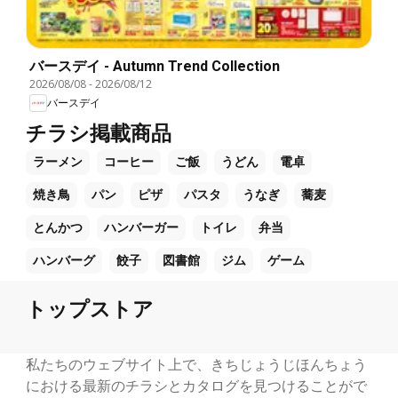
バースデイ - Autumn Trend Collection
2026/08/08
-
2026/08/12
バースデイ
チラシ掲載商品
ラーメン
コーヒー
ご飯
うどん
電卓
焼き鳥
パン
ピザ
パスタ
うなぎ
蕎麦
とんかつ
ハンバーガー
トイレ
弁当
ハンバーグ
餃子
図書館
ジム
ゲーム
トップストア
私たちのウェブサイト上で、きちじょうじほんちょう
における最新のチラシとカタログを見つけることがで