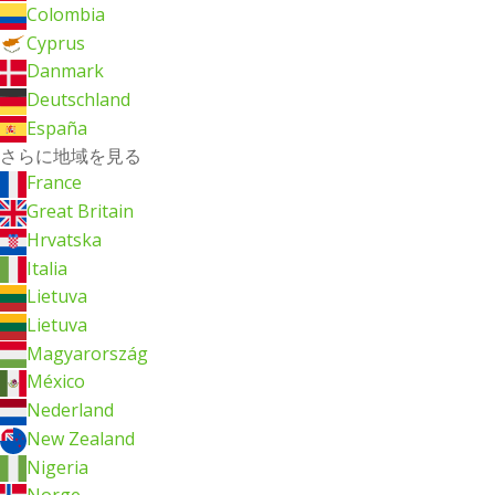
Colombia
Cyprus
Danmark
Deutschland
España
さらに地域を見る
France
Great Britain
Hrvatska
Italia
Lietuva
Lietuva
Magyarország
México
Nederland
New Zealand
Nigeria