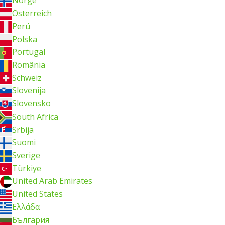
Norge
Österreich
Perú
Polska
Portugal
România
Schweiz
Slovenija
Slovensko
South Africa
Srbija
Suomi
Sverige
Türkiye
United Arab Emirates
United States
Ελλάδα
България