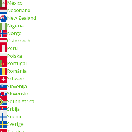
México
Nederland
New Zealand
Nigeria
Norge
Österreich
Perú
Polska
Portugal
România
Schweiz
Slovenija
Slovensko
South Africa
Srbija
Suomi
Sverige
Türkiye