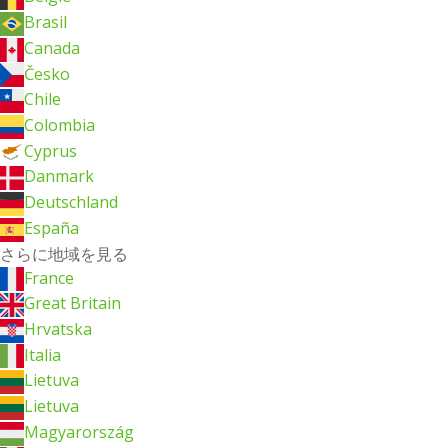
Brasil
Canada
Česko
Chile
Colombia
Cyprus
Danmark
Deutschland
España
さらに地域を見る
France
Great Britain
Hrvatska
Italia
Lietuva
Lietuva
Magyarország