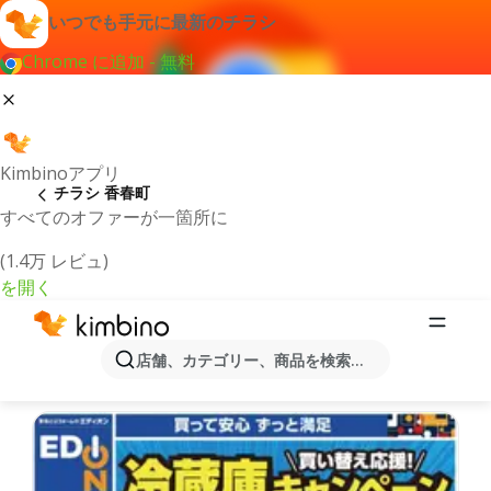
いつでも手元に最新のチラシ
Chrome に追加 - 無料
Kimbinoアプリ
チラシ 香春町
すべてのオファーが一箇所に
(1.4万 レビュ)
を開く
最新のチラシとオファー香春町
店舗、カテゴリー、商品を検索...
最新で人気のあるオファーを選択致しました