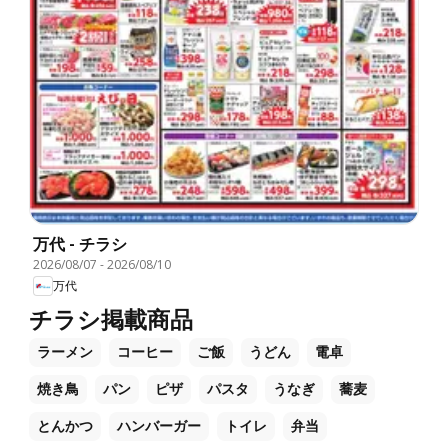
万代 - チラシ
2026/08/07
-
2026/08/10
万代
チラシ掲載商品
ラーメン
コーヒー
ご飯
うどん
電卓
焼き鳥
パン
ピザ
パスタ
うなぎ
蕎麦
とんかつ
ハンバーガー
トイレ
弁当