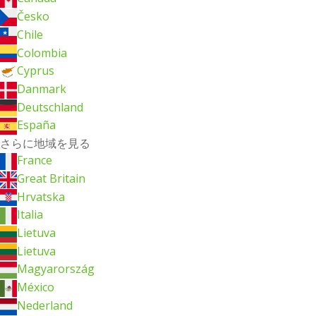
Česko
Chile
Colombia
Cyprus
Danmark
Deutschland
España
さらに地域を見る
France
Great Britain
Hrvatska
Italia
Lietuva
Lietuva
Magyarország
México
Nederland