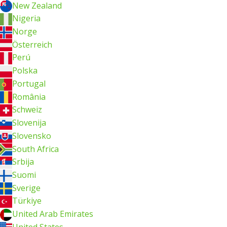
New Zealand
Nigeria
Norge
Österreich
Perú
Polska
Portugal
România
Schweiz
Slovenija
Slovensko
South Africa
Srbija
Suomi
Sverige
Türkiye
United Arab Emirates
United States