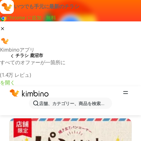
いつでも手元に最新のチラシ
Chrome に追加 - 無料
Kimbinoアプリ
チラシ 鹿沼市
すべてのオファーが一箇所に
(1.4万 レビュ)
を開く
最新のチラシとオファー鹿沼市
店舗、カテゴリー、商品を検索...
最新で人気のあるオファーを選択致しました