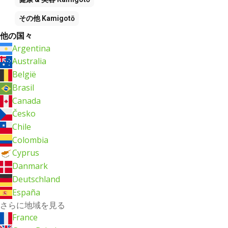
その他
Kamigotō
他の国々
Argentina
Australia
België
Brasil
Canada
Česko
Chile
Colombia
Cyprus
Danmark
Deutschland
España
さらに地域を見る
France