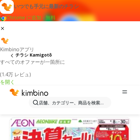
いつでも手元に最新のチラシ
Chrome に追加 - 無料
Kimbinoアプリ
チラシ Kamigotō
すべてのオファーが一箇所に
(1.4万 レビュ)
を開く
最新のチラシとオファーKamigotō
店舗、カテゴリー、商品を検索...
最新で人気のあるオファーを選択致しました