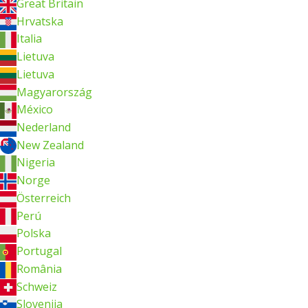
Great Britain
Hrvatska
Italia
Lietuva
Lietuva
Magyarország
México
Nederland
New Zealand
Nigeria
Norge
Österreich
Perú
Polska
Portugal
România
Schweiz
Slovenija