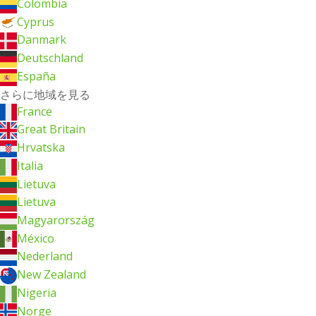
Colombia
Cyprus
Danmark
Deutschland
España
さらに地域を見る
France
Great Britain
Hrvatska
Italia
Lietuva
Lietuva
Magyarország
México
Nederland
New Zealand
Nigeria
Norge