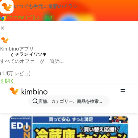
いつでも手元に最新のチラシ
Chrome に追加 - 無料
Kimbinoアプリ
チラシ イワツキ
すべてのオファーが一箇所に
(1.4万 レビュ)
を開く
最新のチラシとオファーイワツキ
店舗、カテゴリー、商品を検索...
最新で人気のあるオファーを選択致しました