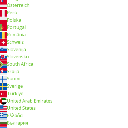
Österreich
Perú
Polska
Portugal
România
Schweiz
Slovenija
Slovensko
South Africa
Srbija
Suomi
Sverige
Türkiye
United Arab Emirates
United States
Ελλάδα
България