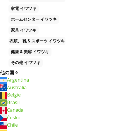
家電
イワツキ
ホームセンター
イワツキ
家具
イワツキ
衣類、 靴 & スポーツ
イワツキ
健康 & 美容
イワツキ
その他
イワツキ
他の国々
Argentina
Australia
België
Brasil
Canada
Česko
Chile