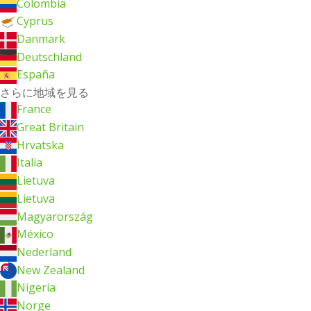
Colombia
Cyprus
Danmark
Deutschland
España
さらに地域を見る
France
Great Britain
Hrvatska
Italia
Lietuva
Lietuva
Magyarország
México
Nederland
New Zealand
Nigeria
Norge