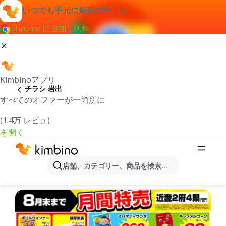
いつでも手元に最新のチラシ
Chrome に追加 - 無料
Kimbinoアプリ
チラシ 岩出
すべてのオファーが一箇所に
(1.4万 レビュ)
を開く
最新のチラシとオファー岩出
店舗、カテゴリー、商品を検索...
最新で人気のあるオファーを選択致しました