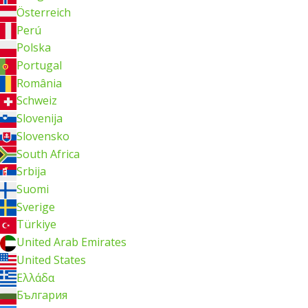
Österreich
Perú
Polska
Portugal
România
Schweiz
Slovenija
Slovensko
South Africa
Srbija
Suomi
Sverige
Türkiye
United Arab Emirates
United States
Ελλάδα
България