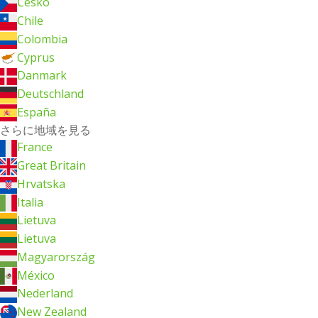
Česko
Chile
Colombia
Cyprus
Danmark
Deutschland
España
さらに地域を見る
France
Great Britain
Hrvatska
Italia
Lietuva
Lietuva
Magyarország
México
Nederland
New Zealand