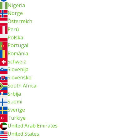
Nigeria
Norge
Österreich
Perú
Polska
Portugal
România
Schweiz
Slovenija
Slovensko
South Africa
Srbija
Suomi
Sverige
Türkiye
United Arab Emirates
United States