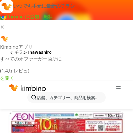
いつでも手元に最新のチラシ
Chrome に追加 - 無料
Kimbinoアプリ
チラシ Inawashiro
すべてのオファーが一箇所に
(1.4万 レビュ)
を開く
最新のチラシとオファーInawashiro
店舗、カテゴリー、商品を検索...
最新で人気のあるオファーを選択致しました