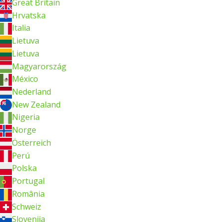
Great Britain
Hrvatska
Italia
Lietuva
Lietuva
Magyarország
México
Nederland
New Zealand
Nigeria
Norge
Österreich
Perú
Polska
Portugal
România
Schweiz
Slovenija