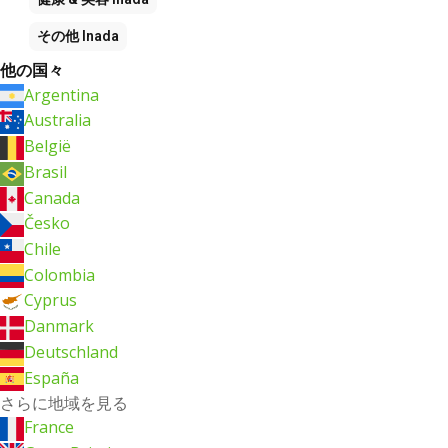
その他
Inada
他の国々
Argentina
Australia
België
Brasil
Canada
Česko
Chile
Colombia
Cyprus
Danmark
Deutschland
España
さらに地域を見る
France