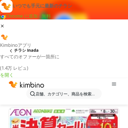
いつでも手元に最新のチラシ
Chrome に追加 - 無料
Kimbinoアプリ
チラシ Inada
すべてのオファーが一箇所に
(1.4万 レビュ)
を開く
最新のチラシとオファーInada
店舗、カテゴリー、商品を検索...
最新で人気のあるオファーを選択致しました