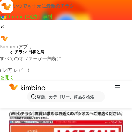
いつでも手元に最新のチラシ
Chrome に追加 - 無料
Kimbinoアプリ
チラシ 日和佐浦
すべてのオファーが一箇所に
(1.4万 レビュ)
を開く
最新のチラシとオファー日和佐浦
店舗、カテゴリー、商品を検索...
最新で人気のあるオファーを選択致しました