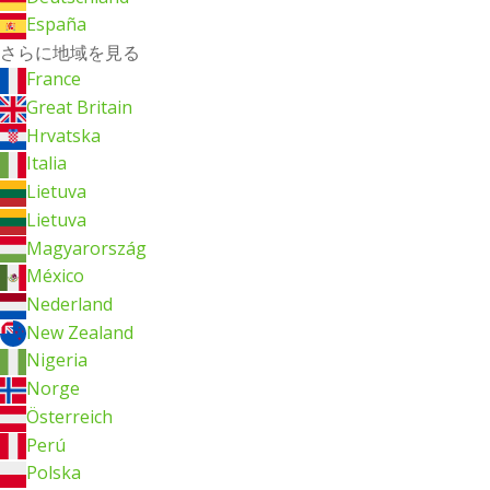
España
さらに地域を見る
France
Great Britain
Hrvatska
Italia
Lietuva
Lietuva
Magyarország
México
Nederland
New Zealand
Nigeria
Norge
Österreich
Perú
Polska