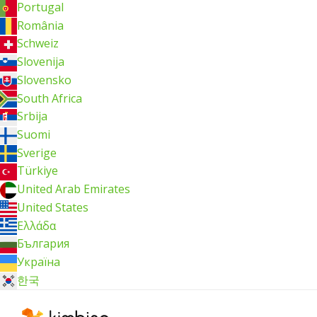
Portugal
România
Schweiz
Slovenija
Slovensko
South Africa
Srbija
Suomi
Sverige
Türkiye
United Arab Emirates
United States
Ελλάδα
България
Україна
한국