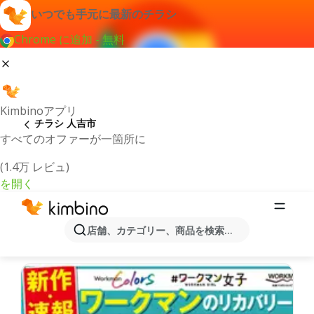
いつでも手元に最新のチラシ
Chrome に追加 - 無料
Kimbinoアプリ
チラシ 人吉市
すべてのオファーが一箇所に
(1.4万 レビュ)
を開く
最新のチラシとオファー人吉市
店舗、カテゴリー、商品を検索...
最新で人気のあるオファーを選択致しました