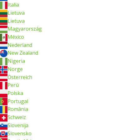
Italia
Lietuva
Lietuva
Magyarország
México
Nederland
New Zealand
Nigeria
Norge
Österreich
Perú
Polska
Portugal
România
Schweiz
Slovenija
Slovensko