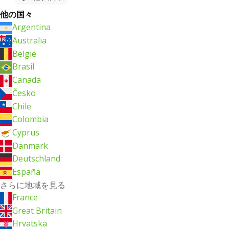
他の国々
Argentina
Australia
België
Brasil
Canada
Česko
Chile
Colombia
Cyprus
Danmark
Deutschland
España
さらに地域を見る
France
Great Britain
Hrvatska