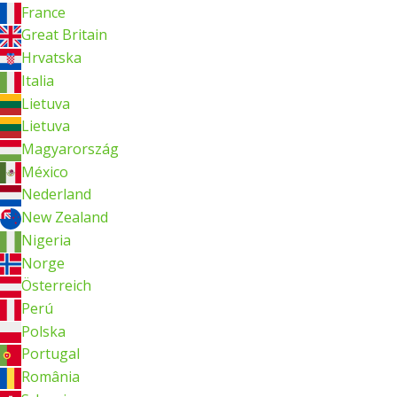
France
Great Britain
Hrvatska
Italia
Lietuva
Lietuva
Magyarország
México
Nederland
New Zealand
Nigeria
Norge
Österreich
Perú
Polska
Portugal
România