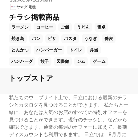
2026/08/09
-
2026/08/11
ヤマダ 電機
チラシ掲載商品
ラーメン
コーヒー
ご飯
うどん
電卓
焼き鳥
パン
ピザ
パスタ
うなぎ
蕎麦
とんかつ
ハンバーガー
トイレ
弁当
ハンバーグ
餃子
図書館
ジム
ゲーム
トップストア
私たちのウェブサイト上で、日立における最新のチラ
シとカタログを見つけることができます。 私たちと一
緒に、あなたは人気のお店のすべての特別オファーを
見つけることができます。現行のチラシは、などから
確認できます。通常の毎週のオファーに加えて、長期
ディスカウントも利用できます。 日立では、8月月に