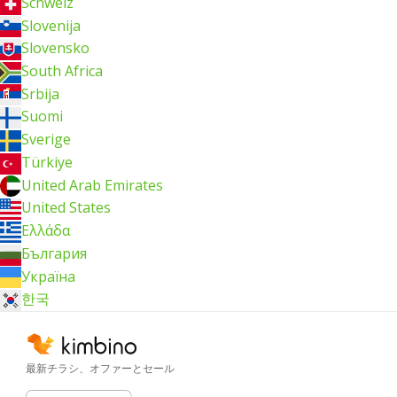
Schweiz
Slovenija
Slovensko
South Africa
Srbija
Suomi
Sverige
Türkiye
United Arab Emirates
United States
Ελλάδα
България
Україна
한국
最新チラシ、オファーとセール