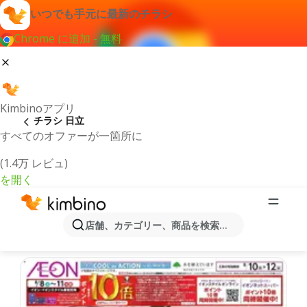
いつでも手元に最新のチラシ
Chrome に追加 - 無料
Kimbinoアプリ
チラシ 日立
すべてのオファーが一箇所に
(1.4万 レビュ)
を開く
最新のチラシとオファー日立
店舗、カテゴリー、商品を検索...
最新で人気のあるオファーを選択致しました