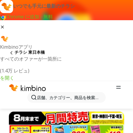
いつでも手元に最新のチラシ
Chrome に追加 - 無料
Kimbinoアプリ
チラシ 東日本橋
すべてのオファーが一箇所に
(1.4万 レビュ)
を開く
最新のチラシとオファー東日本橋
店舗、カテゴリー、商品を検索...
最新で人気のあるオファーを選択致しました