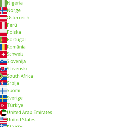
Nigeria
Norge
Österreich
Perú
Polska
Portugal
România
Schweiz
Slovenija
Slovensko
South Africa
Srbija
Suomi
Sverige
Türkiye
United Arab Emirates
United States
Ελλάδα