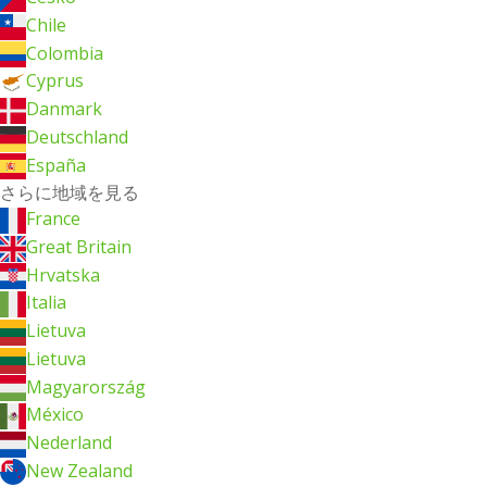
Chile
Colombia
Cyprus
Danmark
Deutschland
España
さらに地域を見る
France
Great Britain
Hrvatska
Italia
Lietuva
Lietuva
Magyarország
México
Nederland
New Zealand