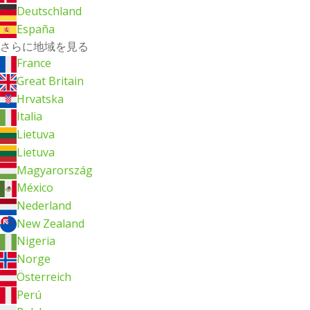
Deutschland
España
さらに地域を見る
France
Great Britain
Hrvatska
Italia
Lietuva
Lietuva
Magyarország
México
Nederland
New Zealand
Nigeria
Norge
Österreich
Perú