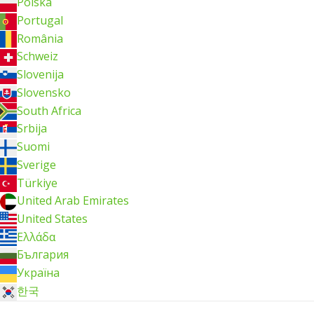
Polska
Portugal
România
Schweiz
Slovenija
Slovensko
South Africa
Srbija
Suomi
Sverige
Türkiye
United Arab Emirates
United States
Ελλάδα
България
Україна
한국