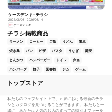
ケーズデンキ - チラシ
2026/08/08
-
2026/08/14
ケーズデンキ
チラシ掲載商品
ラーメン
コーヒー
ご飯
うどん
電卓
焼き鳥
パン
ピザ
パスタ
うなぎ
蕎麦
とんかつ
ハンバーガー
トイレ
弁当
ハンバーグ
餃子
図書館
ジム
ゲーム
トップストア
私たちのウェブサイト上で、五泉における最新のチラ
シとカタログを見つけることができます。 私たちと一
緒に、あなたは人気のお店のすべての特別オファーを