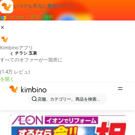
いつでも手元に最新のチラシ
Chrome に追加 - 無料
Kimbinoアプリ
チラシ 五泉
すべてのオファーが一箇所に
(1.4万 レビュ)
を開く
最新のチラシとオファー五泉
店舗、カテゴリー、商品を検索...
最新で人気のあるオファーを選択致しました