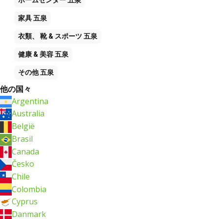
家具
五泉
衣類、 靴 & スポーツ
五泉
健康 & 美容
五泉
その他
五泉
他の国々
Argentina
Australia
België
Brasil
Canada
Česko
Chile
Colombia
Cyprus
Danmark