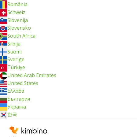
România
Schweiz
Slovenija
Slovensko
South Africa
Srbija
Suomi
Sverige
Türkiye
United Arab Emirates
United States
Ελλάδα
България
Україна
한국