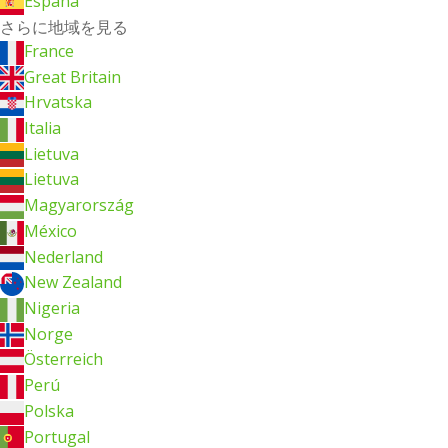
España
さらに地域を見る
France
Great Britain
Hrvatska
Italia
Lietuva
Lietuva
Magyarország
México
Nederland
New Zealand
Nigeria
Norge
Österreich
Perú
Polska
Portugal