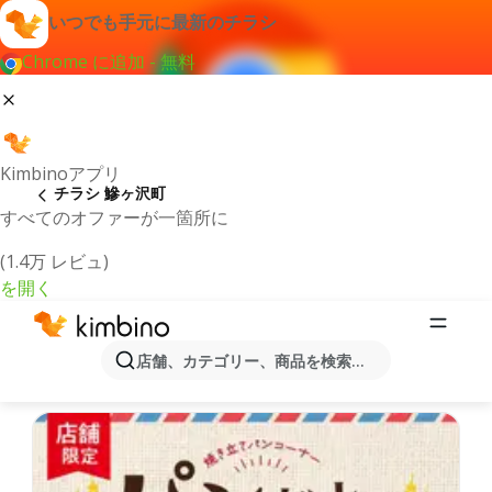
いつでも手元に最新のチラシ
Chrome に追加 - 無料
Kimbinoアプリ
チラシ 鰺ヶ沢町
すべてのオファーが一箇所に
(1.4万 レビュ)
を開く
最新のチラシとオファー鰺ヶ沢町
店舗、カテゴリー、商品を検索...
最新で人気のあるオファーを選択致しました