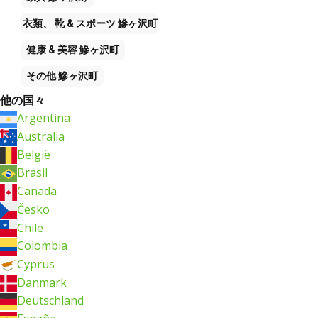
衣類、 靴 & スポーツ
鰺ヶ沢町
健康 & 美容
鰺ヶ沢町
その他
鰺ヶ沢町
他の国々
Argentina
Australia
België
Brasil
Canada
Česko
Chile
Colombia
Cyprus
Danmark
Deutschland