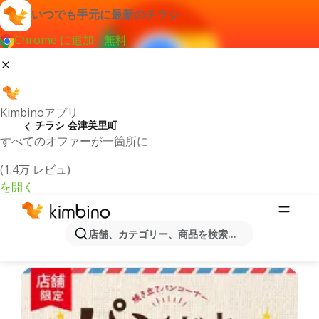
いつでも手元に最新のチラシ
Chrome に追加 - 無料
Kimbinoアプリ
チラシ 会津美里町
すべてのオファーが一箇所に
(1.4万 レビュ)
を開く
最新のチラシとオファー会津美里町
店舗、カテゴリー、商品を検索...
最新で人気のあるオファーを選択致しました