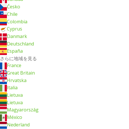
Česko
Chile
Colombia
Cyprus
Danmark
Deutschland
España
さらに地域を見る
France
Great Britain
Hrvatska
Italia
Lietuva
Lietuva
Magyarország
México
Nederland