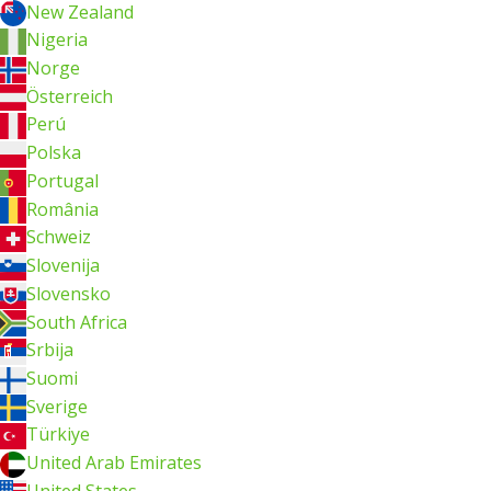
New Zealand
Nigeria
Norge
Österreich
Perú
Polska
Portugal
România
Schweiz
Slovenija
Slovensko
South Africa
Srbija
Suomi
Sverige
Türkiye
United Arab Emirates
United States