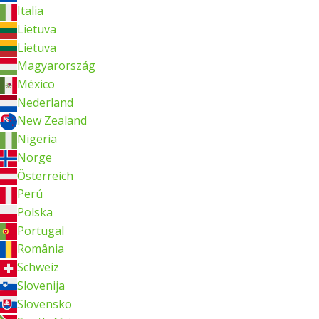
Italia
Lietuva
Lietuva
Magyarország
México
Nederland
New Zealand
Nigeria
Norge
Österreich
Perú
Polska
Portugal
România
Schweiz
Slovenija
Slovensko