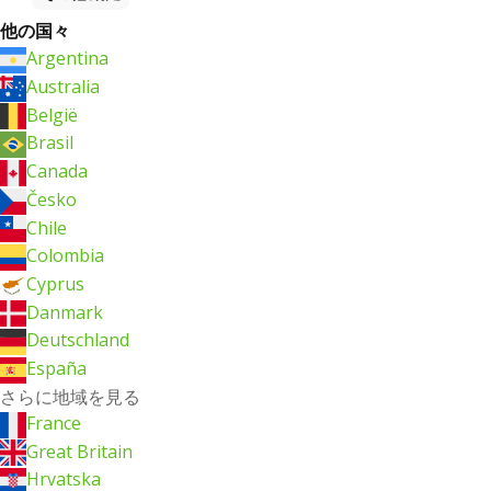
他の国々
Argentina
Australia
België
Brasil
Canada
Česko
Chile
Colombia
Cyprus
Danmark
Deutschland
España
さらに地域を見る
France
Great Britain
Hrvatska