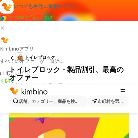
いつでも手元に最新のチラシ
Chrome に追加 - 無料
Kimbinoアプリ
トイレブロック
すべてのオファーが一箇所に
トイレブロック - 製品割引、最高の
(1.4万 レビュ)
オファー
を開く
検索ワードへの結果が見つけられません。
カテゴリーからの別のチラシ
店舗、カテゴリー、商品を検索...
市町村を選択します