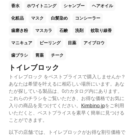
香水
ホワイトニング
シャンプー
ヘアオイル
化粧品
マスク
白髪染め
コンシーラー
歯磨き粉
マスカラ
石鹸
洗剤
蚊取り線香
マニキュア
ピーリング
目薬
アイブロウ
歯ブラシ
胃薬
チーク
トイレブロック
トイレブロック をベストプライスで購入しませんか？
あなたは希望を叶えるに相応しい場所にいます。あな
たが探している製品は、0のカタログ内にあります。
これらのチラシをご覧いただき、お得な価格でお気に
入りの商品を見つけてください。
Kimbino.jp
をご利用
いただくと、ベストプライスを素早く簡単に見つける
ことができます。
以下の店舗:では、トイレブロックがお得な割引価格で