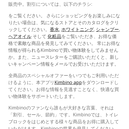
販売中。割引については、以下のチラシ:
をご覧ください。 さらにショッピングをお楽しみにな
りたい場合は、気になるストアとそのカタログをクリ
ックしてください。
香水
,
ホワイトニング
,
シャンプー
,
ヘアオイル
そして
化粧品
をご覧いただき、お得な価
格で素敵な商品を発見してみてください。 常にお得な
情報が得られるKimbinoで買い物体験をしてみません
か。また、ニュースレターをご購読いただくと、新し
いキャンペーン情報をメールでお受けいただけます。
全商品のスペシャルオファーをいつでもご利用いただ
けるように、本アプリ
Kimbino app
をダウンロードし
てください。お得な情報を見逃すことなく、快適な買
い物体験をサポートいたします。
Kimbinoのファンなら誰もが大好きな言葉、それは
「割引、セール、節約」です。Kimbinoでは、トイレ
ブロックをはじめとする様々な商品をお得に購入して
いただけます。Kimbinoの世界を発見してください。