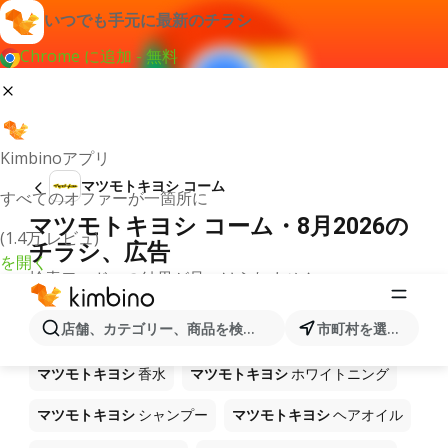
いつでも手元に最新のチラシ
Chrome に追加 - 無料
Kimbinoアプリ
マツモトキヨシ コーム
すべてのオファーが一箇所に
マツモトキヨシ コーム・8月2026の
(1.4万 レビュ)
チラシ、広告
を開く
検索ワードへの結果が見つけられません。
ショップ マツモトキヨシ で販売中
店舗、カテゴリー、商品を検索...
市町村を選択します
の他製品
マツモトキヨシ
香水
マツモトキヨシ
ホワイトニング
マツモトキヨシ
シャンプー
マツモトキヨシ
ヘアオイル