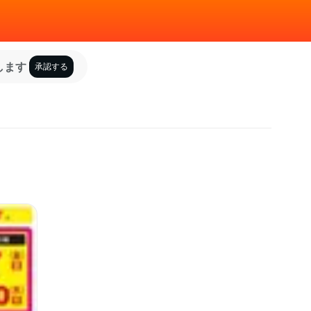
します
承認する