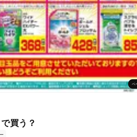
ペ
こで買う？
ー