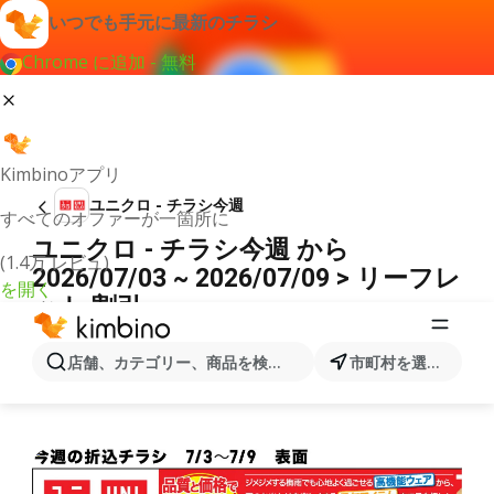
いつでも手元に最新のチラシ
Chrome に追加 - 無料
Kimbinoアプリ
ユニクロ - チラシ今週
すべてのオファーが一箇所に
ユニクロ - チラシ今週 から
(1.4万 レビュ)
2026/07/03 ~ 2026/07/09 > リーフレ
を開く
ット 割引
広告
店舗、カテゴリー、商品を検索...
市町村を選択します