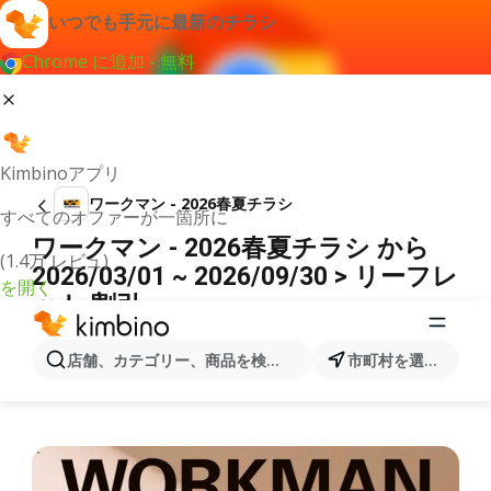
いつでも手元に最新のチラシ
Chrome に追加 - 無料
Kimbinoアプリ
ワークマン - 2026春夏チラシ
すべてのオファーが一箇所に
ワークマン - 2026春夏チラシ から
(1.4万 レビュ)
2026/03/01 ~ 2026/09/30 > リーフレ
を開く
ット 割引
広告
店舗、カテゴリー、商品を検索...
市町村を選択します