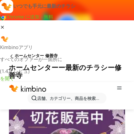
いつでも手元に最新のチラシ
Chrome に追加 - 無料
Kimbinoアプリ
ホームセンター 修善寺
すべてのオファーが一箇所に
ホームセンターー最新のチラシー修
(1.4万 レビュ)
善寺
を開く
店舗、カテゴリー、商品を検索...