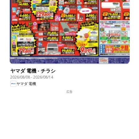
ヤマダ 電機 - チラシ
2026/08/08
-
2026/08/14
ヤマダ 電機
広告