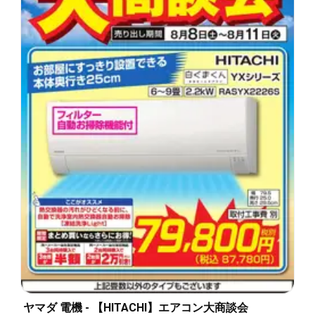
ヤマダ 電機 - 【HITACHI】エアコン大商談会