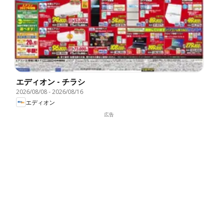
エディオン - チラシ
2026/08/08
-
2026/08/16
エディオン
広告