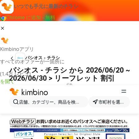
いつでも手元に最新のチラシ
Chrome に追加 - 無料
Kimbinoアプリ
パシオス - チラシ
すべてのオファーが一箇所に
パシオス - チラシ から 2026/06/20 ~
(1.4万 レビュ)
2026/06/30 > リーフレット 割引
を開く
広告
店舗、カテゴリー、商品を検索...
市町村を選択します