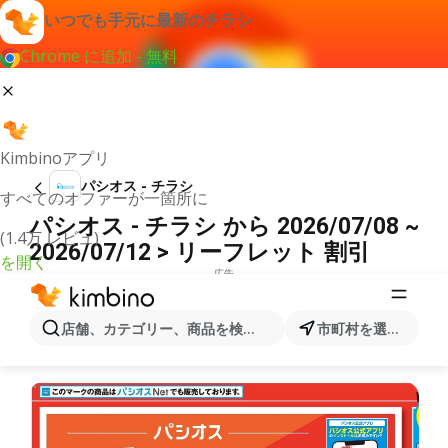
いつでも手元に最新のチラシ
Chrome に追加 - 無料
Kimbinoアプリ
パシオス - チラシ
すべてのオファーが一箇所に
パシオス - チラシ から 2026/07/08 ~
(1.4万 レビュ)
2026/07/12 > リーフレット 割引
を開く
広告
店舗、カテゴリー、商品を検索...
市町村を選択します