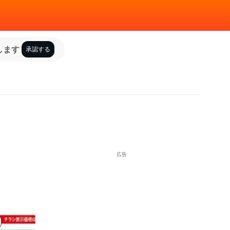
します
承認する
広告