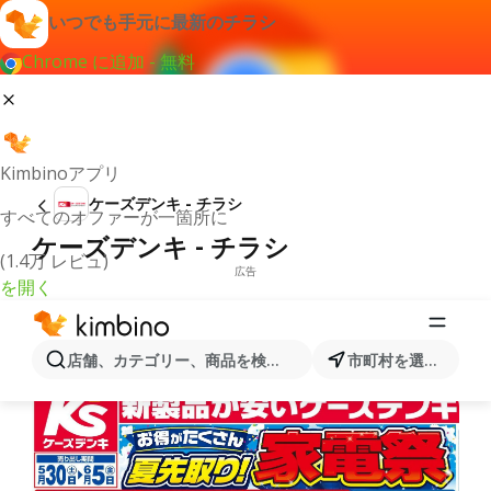
いつでも手元に最新のチラシ
Chrome に追加 - 無料
Kimbinoアプリ
ケーズデンキ - チラシ
すべてのオファーが一箇所に
ケーズデンキ - チラシ
(1.4万 レビュ)
広告
を開く
店舗、カテゴリー、商品を検索...
市町村を選択します