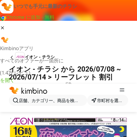
いつでも手元に最新のチラシ
Chrome に追加 - 無料
Kimbinoアプリ
イオン - チラシ
すべてのオファーが一箇所に
イオン - チラシ から 2026/07/08 ~
(1.4万 レビュ)
2026/07/14 > リーフレット 割引
を開く
広告
店舗、カテゴリー、商品を検索...
市町村を選択します