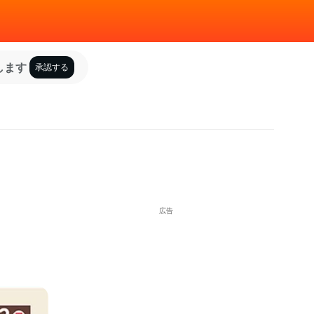
します
承認する
広告