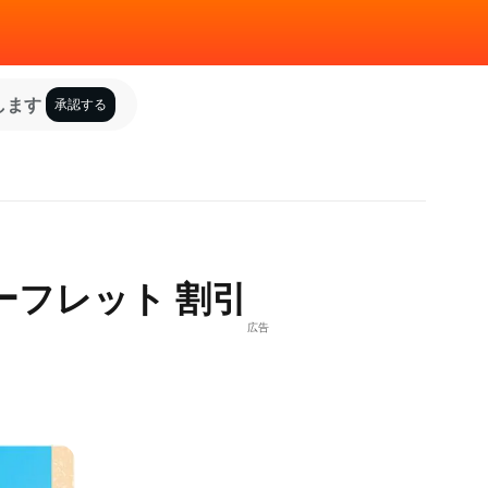
します
承認する
> リーフレット 割引
広告