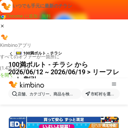
いつでも手元に最新のチラシ
Chrome に追加 - 無料
Kimbinoアプリ
100満ボルト - チラシ
すべてのオファーが一箇所に
100満ボルト - チラシ から
(1.4万 レビュ)
2026/06/12 ~ 2026/06/19 > リーフレ
を開く
ット 割引
広告
店舗、カテゴリー、商品を検索...
市町村を選択します